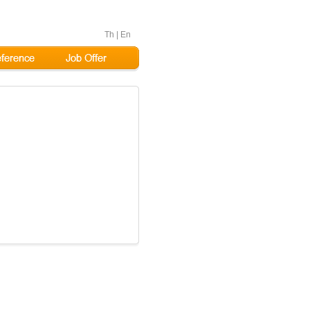
Th
|
En